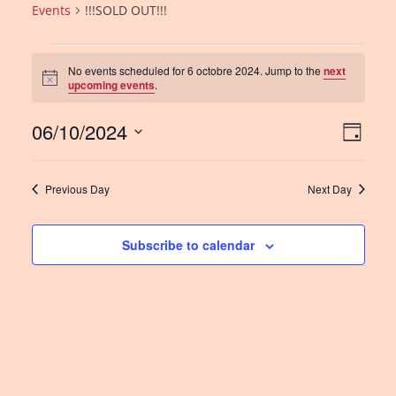
Events
!!!SOLD OUT!!!
Events
No events scheduled for 6 octobre 2024. Jump to the
next
for
N
upcoming events
.
o
t
6
06/10/2024
i
V
E
D
c
octobre
e
a
S
v
i
y
2024
e
e
e
Previous Day
Next Day
l
n
w
e
c
Subscribe to calendar
t
s
t
V
N
d
i
a
a
e
t
v
e
w
i
.
s