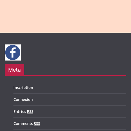
g
N
a
a
t
v
i
i
o
g
n
a
t
Meta
i
o
Inscription
n
Connexion
Entries
RSS
Comments
RSS