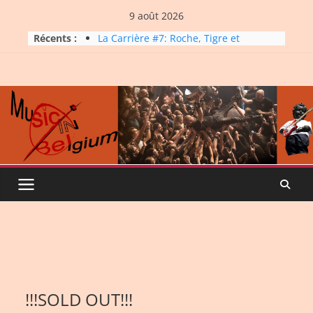
Skip
9 août 2026
to
Récents :
La Carrière #7: Roche, Tigre et
content
Bashing
Dynatop3 – 09 août 2026
Dynatop3 – 02 août 2026
Micro Festival #16, maxi line-
up
Dynatop3 – 26 juillet 2026
!!!SOLD OUT!!!