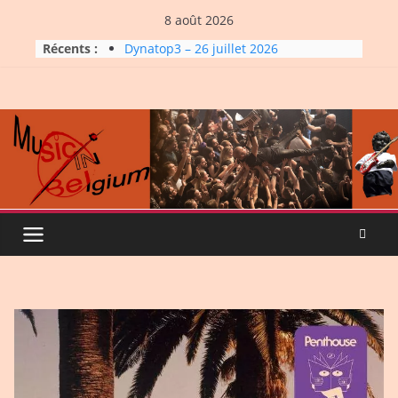
Skip
8 août 2026
Micro Festival #16, maxi line-
to
Récents :
up
content
Dynatop3 – 26 juillet 2026
La Carrière #7: Roche, Tigre et
Bashing
Dynatop3 – 19 juillet 2026
Dynatop3 – 02 août 2026